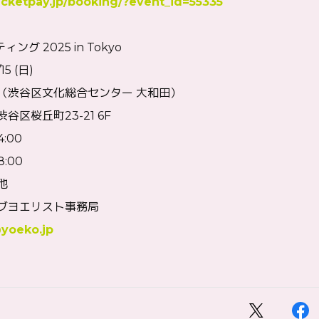
icketpay.jp/booking/?event_id=55335
グ 2025 in Tokyo
15 (日)
（渋谷区文化総合センター 大和田）
谷区桜丘町23-21 6F
4:00
8:00
他
ラブヨエリスト事務局
@yoeko.jp