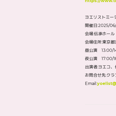
https://www.t
ヨエリストミーティン
開催日:2025/06/
会場:伝承ホール
会場住所:東京都渋
昼公演 13:00/1
夜公演 17:00/1
出演者:ヨエコ、
お問合せ先:ク
Email:
yoelist