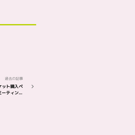
過去の記事
ケット購入ペ
ミーティング
C限定／昼公演】