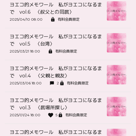
ヨエコ的メモワール 私がヨエコになるま
で vol.6 〈叔父との同居〉
2025/04/10 08:00
有料会員限定
ヨエコ的メモワール 私がヨエコになるま
で vol.5 〈台湾〉
2025/03/21 18:00
有料会員限定
ヨエコ的メモワール 私がヨエコになるま
で vol.4 〈父親と親友〉
2025/03/06 18:00
2
有料会員限定
ヨエコ的メモワール 私がヨエコになるま
で vol.3 〈居場所探し〉
2025/01/24 18:00
5
有料会員限定
ヨエコ的メモワール 私がヨエコになるま