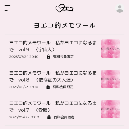
ロ
ヨエコ的メモワール
ヨエコ的メモワール 私がヨエコになるま
で vol.9 〈宇宙人〉
2025/07/24 20:10
有料会員限定
ヨエコ的メモワール 私がヨエコになるま
で vol.8 〈依存症の大人達〉
2025/06/23 15:00
有料会員限定
ヨエコ的メモワール 私がヨエコになるま
で vol.7 〈受験〉
2025/05/05 10:00
有料会員限定