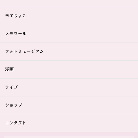
ヨエちょこ
メモワール
フォトミュージアム
漫画
ライブ
ショップ
コンタクト